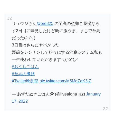
リュウジさん
@ore825
の至高の煮卵🥚我慢なら
ず2日目に味見したけど既に激うま、まじで至高
だった(/ω＼)
3日目はさらにヤバかった
鰹節をレンチンして粉々にする池森システム私も
一生使わせていただきます＼(^o^)／
#おうちごはん
#至高の煮卵
#Twitter晩酌部
pic.twitter.com/M5MgZaK3jZ
— あずだぬきごはん💭 (@livealoha_az)
January
17, 2022