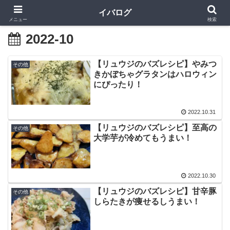
イバログ
メニュー
検索
2022-10
【リュウジのバズレシピ】やみつ
その他
きかぼちゃグラタンはハロウィン
にぴったり！
2022.10.31
【リュウジのバズレシピ】至高の
その他
大学芋が冷めてもうまい！
2022.10.30
【リュウジのバズレシピ】甘辛豚
その他
しらたきが痩せるしうまい！