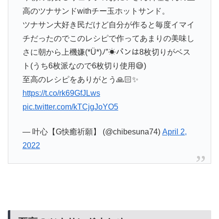
高のツナサンドwithチー玉ホットサンド。
ツナサン大好き民だけど自分が作ると毎度イマイ
チだったのでこのレシピで作ってあまりの美味し
さに朝から上機嫌(*Ü*)ﾉ”☀パンは8枚切りがベス
ト(うち6枚派なので6枚切り使用😅)
至高のレシピをありがとう🙏🏻✨
https://t.co/rk69GfJLws
pic.twitter.com/kTCjgJoYO5
— 叶心【G快癒祈願】 (@chibesuna74)
April 2,
2022