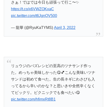
さぁ！ではでは今日も頑張って行こ〜✨
https://t.co/x6VWZOKxaC
pic.twitter.com/t6JgnQV500
— 龍華 (@RyuKaTYMS)
April 3, 2022
リュウジのバズレシピの至高のツナサンド作っ
た。めっちゃ美味しかった😋💕こんな美味いツナ
サンドは初めて食べた。生の長ネギにわさびも入
ってるから辛いのかな？と思いきや全然辛くなく
てビックリ。ピクニックでも食べたい😋
pic.twitter.com/hfimxRt8B1