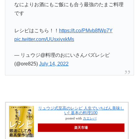
なによりお酒にもご飯にも合う最強のたまご料理
です
レシピはこちら！！
https://t.co/PMvb8fWp7Y
pic.twitter.com/UUsxivxkMs
— リュウジ@料理のおにいさんバズレシピ
(@ore825)
July 14, 2022
リュウジ式至高のレシピ 人生でいちばん美味し
い! 基本の料理100
posted with
カエレバ
楽天市場