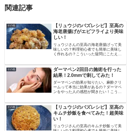
関連記事
【リュウジのバズレシピ】至高の
その他
海老唐揚げがエビフライより美味
しい！
リュウジさんの至高の海老唐揚げって美
味しいの？料理初心者でも簡単に美味し
く作れるの？こういった疑問にこたえま
す。この記事では至高の海老唐揚げの作
り方と食べた感想、口コミをまとめてい
ます。海老がぷりっぷりで五香粉とニン
ダーマペン2回目の施術を行った
その他
ニクの香りがめちゃくちゃ良くて美味し
結果！2.0mmで刺してみた！
い！
ダーマペンの効果が知りたい。麻酔クリ
ームって本当に効果があるの？ダーマペ
ンをやった人の感想が聞きたい！こうい
った疑問にこたえます。この記事ではダ
ーマペン2回目の施術の体験談とダウンタ
イムの経過を感想を交えながら紹介しま
【リュウジのバズレシピ】至高の
その他
す。針を長く長くすればダウンタイムは
キムチ炒飯を食べてみた！超美味
1.5倍に伸びました。
い！
リュウジさんの至高のキムチ炒飯って美
味しいの？料理初心者でも簡単に美味し