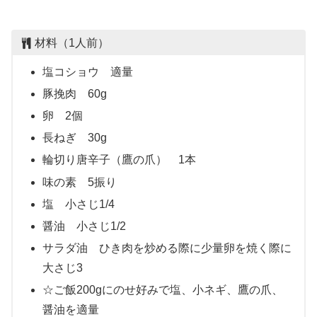
材料（1人前）
塩コショウ 適量
豚挽肉 60g
卵 2個
長ねぎ 30g
輪切り唐辛子（鷹の爪） 1本
味の素 5振り
塩 小さじ1/4
醤油 小さじ1/2
サラダ油 ひき肉を炒める際に少量卵を焼く際に
大さじ3
☆ご飯200gにのせ好みで塩、小ネギ、鷹の爪、
醤油を適量