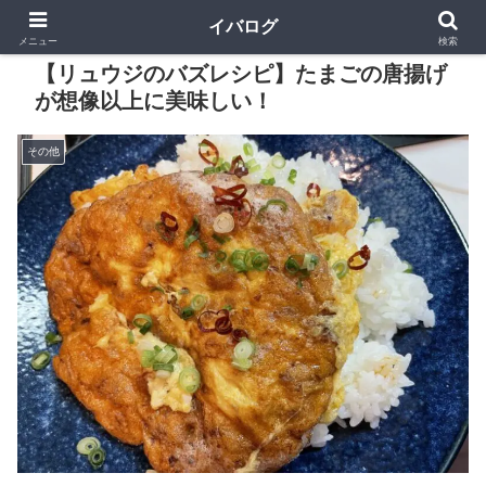
イバログ
メニュー
検索
【リュウジのバズレシピ】たまごの唐揚げ
が想像以上に美味しい！
その他