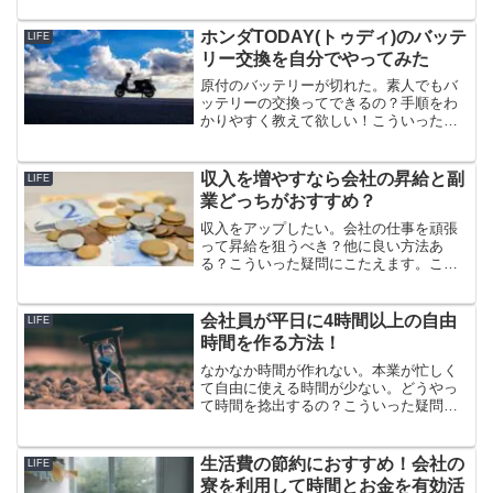
ので自分で交換してみました。素人でも
10分で交換できました。手順を解説して
ホンダTODAY(トゥディ)のバッテ
LIFE
いますのでぜひ参考にしてください。
リー交換を自分でやってみた
原付のバッテリーが切れた。素人でもバ
ッテリーの交換ってできるの？手順をわ
かりやすく教えて欲しい！こういった疑
問にこたえます。原付のバッテリー交換
は非常に簡単で素人でも10分の作業で完
了します。必要なものはバッテリーとプ
収入を増やすなら会社の昇給と副
LIFE
ラスドライバーだけなのでチャレンジし
業どっちがおすすめ？
てみましょう！
収入をアップしたい。会社の仕事を頑張
って昇給を狙うべき？他に良い方法あ
る？こういった疑問にこたえます。この
記事では収入アップの方法について解説
します。本業と近いジャンルで副業をす
れば会社の昇給と副収入の両方を得られ
会社員が平日に4時間以上の自由
LIFE
るのでおすすめ。インターネットの力を
時間を作る方法！
うまく利用しましょう。
なかなか時間が作れない。本業が忙しく
て自由に使える時間が少ない。どうやっ
て時間を捻出するの？こういった疑問に
こたえます。会社員で平日に4時間以上の
自由時間を作る方法を紹介しています。
実際にやってみて効果があった時短家電
生活費の節約におすすめ！会社の
LIFE
や節約術なので参考にしてください。
寮を利用して時間とお金を有効活