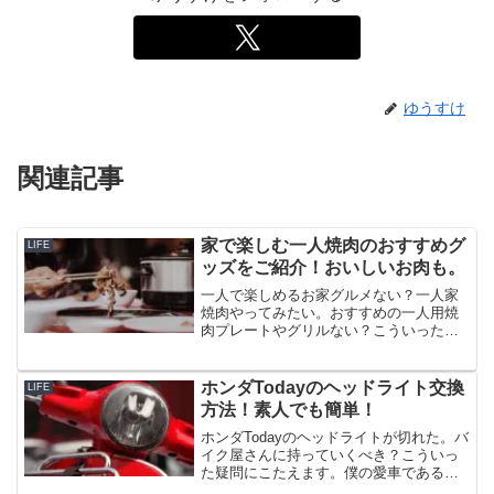
ゆうすけ
関連記事
家で楽しむ一人焼肉のおすすめグ
LIFE
ッズをご紹介！おいしいお肉も。
一人で楽しめるお家グルメない？一人家
焼肉やってみたい。おすすめの一人用焼
肉プレートやグリルない？こういった疑
問にこたえます。この記事では一人焼肉
におすすめの焼肉プレートやグリルをご
紹介します。僕が買ってみて美味しかっ
ホンダTodayのヘッドライト交換
LIFE
たお取り寄せ和牛もご紹介します。一人
方法！素人でも簡単！
家焼肉は控えめに言って最高です。
ホンダTodayのヘッドライトが切れた。バ
イク屋さんに持っていくべき？こういっ
た疑問にこたえます。僕の愛車であるホ
ンダTodayのヘッドライトの電球が切れた