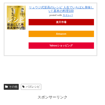
リュウジ式至高のレシピ 人生でいちばん美味し
い! 基本の料理100
posted with
カエレバ
楽天市場
Amazon
Yahooショッピング
その他
バズレシピ
スポンサーリンク