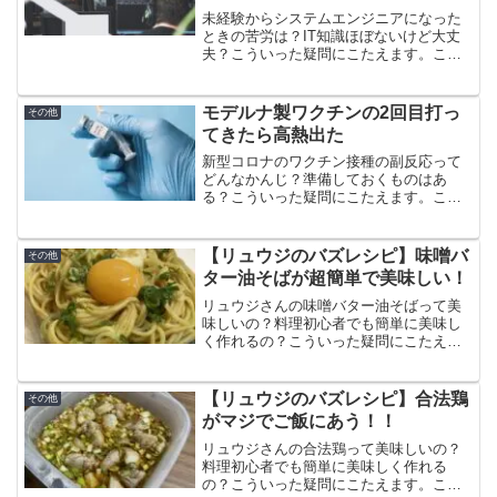
未経験からシステムエンジニアになった
ときの苦労は？IT知識ほぼないけど大丈
夫？こういった疑問にこたえます。この
記事では未経験からシステムエンジニア
になって感じた苦労を体験談を交えなが
ら紹介します。これからシステムエンジ
モデルナ製ワクチンの2回目打っ
その他
ニアになる方は最低限のIT知識とプログ
てきたら高熱出た
ラミングスキルを身につけておきましょ
う。
新型コロナのワクチン接種の副反応って
どんなかんじ？準備しておくものはあ
る？こういった疑問にこたえます。この
記事ではモデルナ製ワクチンを打った体
験談と、打つ前に準備しておくと良いも
のを紹介しています。2回目の接種では発
【リュウジのバズレシピ】味噌バ
その他
熱する確率が8割を超えるので対策をして
ター油そばが超簡単で美味しい！
おきましょう。
リュウジさんの味噌バター油そばって美
味しいの？料理初心者でも簡単に美味し
く作れるの？こういった疑問にこたえま
す。この記事では味噌バター油そばの作
り方と食べた感想、口コミをまとめてい
ます。味噌とバターのコクが麺に絡まっ
【リュウジのバズレシピ】合法鶏
その他
てジャンキーな味がして好き。
がマジでご飯にあう！！
リュウジさんの合法鶏って美味しいの？
料理初心者でも簡単に美味しく作れる
の？こういった疑問にこたえます。この