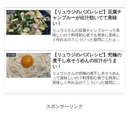
記事では合法鶏の作り方と食べた感想、
口コミをまとめています。鶏肉の皮目が
パリッと香ばしく、身はふっくらしてて
【リュウジのバズレシピ】豆腐チ
その他
めちゃくちゃ美味しい！
ャンプルーが出汁効いてて美味
い！
リュウジさんの豆腐チャンプルーって美
味しいの？料理初心者でも簡単に美味し
く作れるの？こういった疑問にこたえま
す。この記事では豆腐チャンプルーの作
り方と食べた感想、口コミをまとめてい
ます。豆腐と豚肉の相性が良くてもやし
【リュウジのバズレシピ】究極の
その他
とニラがシャキシャキでうまい！
煮干し水そうめんの出汁がうま
い！
リュウジさんの究極の煮干し水そうめん
って美味しいの？料理初心者でも簡単に
美味しく作れるの？こういった疑問にこ
たえます。この記事では究極の煮干し水
そうめんの作り方と食べた感想、口コミ
をまとめています。煮干しから取る出汁
がめちゃくちゃ美味しくて箸が止まら
ん！
スポンサーリンク