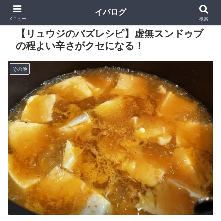
イバログ
メニュー
検索
【リュウジのバズレシピ】虚無スンドゥブ
の程よい辛さがクセになる！
その他