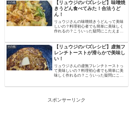
作ったとは思えないほど美味しい。〆は
【リュウジのバズレシピ】味噌焼
その他
うどんで決まり！
きうどん食べてみた！合法うど
ん！
リュウジさんの味噌焼きうどんって美味
しいの？料理初心者でも簡単に美味しく
作れるの？こういった疑問にこたえま
す。この記事では味噌焼きうどんの作り
方と食べた感想、口コミをまとめていま
す。味噌の香りとニンニク、唐辛子のパ
【リュウジのバズレシピ】虚無フ
その他
ンチが効いたこのうどんマジでやみつき
レンチトーストが滑らかで美味し
になります。
い！
リュウジさんの虚無フレンチトーストっ
て美味しいの？料理初心者でも簡単に美
味しく作れるの？こういった疑問にこた
えます。この記事では虚無フレンチトー
ストの作り方と食べた感想、口コミをま
とめています。パン粉で作るフレンチト
ーストは短時間で作れて超なめらか！
スポンサーリンク