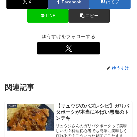
X
Facebook
はてブ
LINE
コピー
ゆうすけをフォローする
ゆうすけ
関連記事
【リュウジのバズレシピ】ガリバ
その他
タポークが本当にやばい悪魔のト
ンテキ
リュウジさんのガリバタポークって美味
しいの？料理初心者でも簡単に美味しく
作れるの？こういった疑問にこたえま