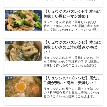
す。この記事ではガリバタポークの作り
方と食べた感想、口コミをまとめていま
す。本当に美味しい悪魔のトンテキとい
【リュウジのバズレシピ】本当に
その他
うなにふさわしい美味しさ！
美味しい豚ピーマン炒め！
リュウジさんの最高に美味しいぶたぴー
炒めって美味しいの？料理初心者でも簡
単に美味しく作れるの？こういった疑問
にこたえます。この記事では豚ピーマン
炒めの作り方と食べた感想、口コミをま
とめています。ピーマンと豚バラ肉の相
【リュウジのバズレシピ】本当に
その他
性が抜群でご飯も酒もどんどんいける！
美味しいきのこ汁の旨みがやば
い！
リュウジさんの本当に美味しいきのこ汁
って美味しいの？料理初心者でも簡単に
美味しく作れるの？こういった疑問にこ
たえます。この記事では本当に美味しい
きのこ汁の作り方と食べた感想、口コミ
をまとめています。たくさんのキノコを
【リュウジのバズレシピ】煮たま
その他
使ったこのスープは旨味が爆発してま
ご鍋が安い・簡単・美味しい！
す。
リュウジさんの煮たまご鍋って美味しい
の？料理初心者でも簡単に美味しく作れ
るの？こういった疑問にこたえます。こ
の記事では煮たまご鍋の作り方と食べた
感想、口コミをまとめています。300円で