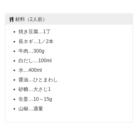
材料（2人前）
焼き豆腐…1丁
長ネギ…1／2本
牛肉…300g
白だし…100ml
水…400ml
醤油…ひとまわし
砂糖…大さじ1
生姜…10～15g
山椒…適量