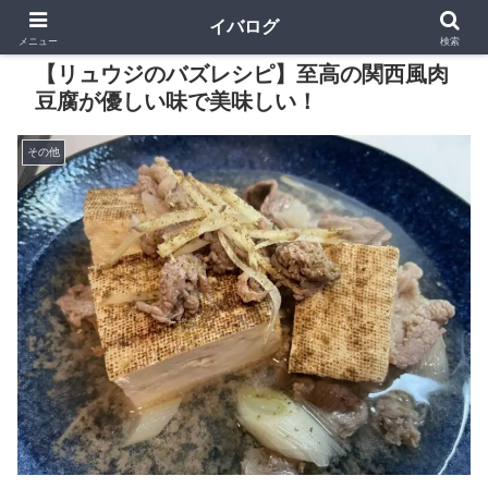
イバログ
メニュー
検索
【リュウジのバズレシピ】至高の関西風肉
豆腐が優しい味で美味しい！
その他