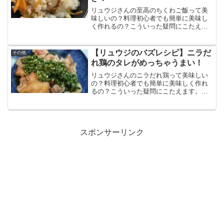
リュウジさんの至高のちくわご飯って美
味しいの？料理初心者でも簡単に美味し
く作れるの？こういった疑問にこたえま
す。この記事では至高のちくわご飯の作
り方と食べた感想、口コミをまとめてい
ます。具材がたくさん入っててすごく食
【リュウジのバズレシピ】ニラだ
その他
べ応えがある！味変の柚子胡椒は必須級
れ鶏のタレがめっちゃうまい！
のうまさ！
リュウジさんのニラだれ鶏って美味しい
の？料理初心者でも簡単に美味しく作れ
るの？こういった疑問にこたえます。こ
の記事ではニラだれ鶏の作り方と食べた
感想、口コミをまとめています。ニラを
たっぷり使ったタレがめちゃくちゃ美味
しくてご飯が無限にいける！
スポンサーリンク