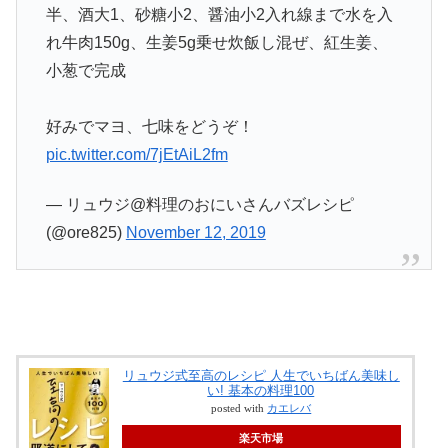
半、酒大1、砂糖小2、醤油小2入れ線まで水を入
れ牛肉150g、生姜5g乗せ炊飯し混ぜ、紅生姜、
小葱で完成
好みでマヨ、七味をどうぞ！
pic.twitter.com/7jEtAiL2fm
— リュウジ@料理のおにいさんバズレシピ
(@ore825)
November 12, 2019
リュウジ式至高のレシピ 人生でいちばん美味し
い! 基本の料理100
posted with
カエレバ
楽天市場