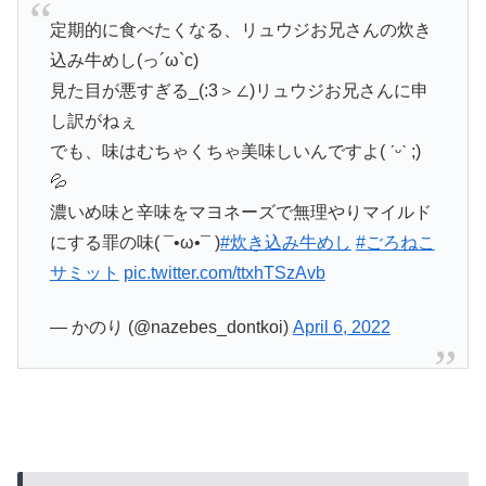
定期的に食べたくなる、リュウジお兄さんの炊き
込み牛めし(っ´ω`c)
見た目が悪すぎる_(:3＞∠)リュウジお兄さんに申
し訳がねぇ
でも、味はむちゃくちゃ美味しいんですよ( ˊᵕˋ ;)
💦
濃いめ味と辛味をマヨネーズで無理やりマイルド
にする罪の味( ¯•ω•¯ )
#炊き込み牛めし
#ごろねこ
サミット
pic.twitter.com/ttxhTSzAvb
— かのり (@nazebes_dontkoi)
April 6, 2022