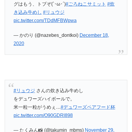
グはもう、トブぞ(`･ω･´)
#ごろねこサミット
#炊
き込み牛めし
#リュウジ
pic.twitter.com/TDdMFBWpwa
— かのり (@nazebes_dontkoi)
December 18,
2020
#リュウジ
さんの炊き込み牛めし
をデュワーズハイボールで。
米一粒一粒がうめぇ…
#デュワーズペアフード杯
pic.twitter.com/O90GDRl898
— たくみん📸 (@takumin_mbms)
November 29,