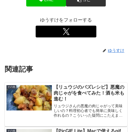
ゆうすけをフォローする
ゆうすけ
関連記事
【リュウジのバズレシピ】悪魔の
その他
肉じゃがを食べてみた！酒も米も
進む！
リュウジさんの悪魔の肉じゃがって美味
しいの？料理初心者でも簡単に美味しく
作れるの？こういった疑問にこたえま
す。この記事では悪魔の肉じゃがの作り
方と食べた感想、口コミをまとめていま
す。電子レンジで失敗はなし。お酒にも
【PicGIF Lite】Macで使えるgif
その他