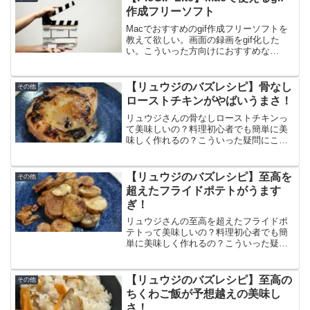
ご飯にも合う最高のレシピになってま
作成フリーソフト
す。
Macでおすすめのgif作成フリーソフトを
教えて欲しい。画面の録画をgif化した
い。こういった方向けにおすすめな
PicGIF Liteの使い方を解説しています。
このソフトを使えば、簡単GIFアニメーシ
ョンを作成することができます。ぜひ使
【リュウジのバズレシピ】骨なし
その他
ってみてください。
ローストチキンがやばいうまさ！
リュウジさんの骨なしローストチキンっ
て美味しいの？料理初心者でも簡単に美
味しく作れるの？こういった疑問にこた
えます。この記事では骨なしローストチ
キンの作り方と食べた感想、口コミをま
とめています。皮はパリッと中はジュー
【リュウジのバズレシピ】至高を
その他
シーで鶏肉の旨味が最高！
超えたフライドポテトがうます
ぎ！
リュウジさんの至高を超えたフライドポ
テトって美味しいの？料理初心者でも簡
単に美味しく作れるの？こういった疑問
にこたえます。この記事では至高を超え
たフライドポテトの作り方と食べた感
想、口コミをまとめています。至高のフ
【リュウジのバズレシピ】至高の
その他
ライドポテトより簡単で美味しい！
ちくわご飯が予想越えの美味し
さ！