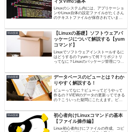
ィタVimの基本
Linuxのシステム内には、アプリケーショ
ンやLinux自体の設定ファイルがたくさん
のテキストファイルが保存されていま
す。これらのファイルを扱うためにはテ
キストエディタを使う必要があり、操作
に慣れておく必要があります。ここでは
【Linuxの基礎】ソフトウェアパ
Web技術
VimというLinuxのテキストエディタの使
ッケージについて解説する【yum
い方を解説します。
コマンド】
Linuxでソフトウェアインストールするに
はどうするの？yumって何？リポジトリ
ってなに？Linuxのパッケージ管理につい
てわかりやすく解説していきます。yum
コマンドを使っていろんなソフトウェア
をインストールできるようになりましょ
データベースのビューとは？わか
Web技術
う。
りやすく解説する！
ビューってなに？ビューってどうやって
作るの？VIEWのデータの更新ってできる
の？こういった疑問にこたえます。ビュ
ーの基本的な説明と作成方法、削除方法
などわかりやすく解説しています。この
記事を読めばビューを使うことのメリッ
初心者向けLinuxコマンドの基本
Web技術
トや操作方法がわかります。
【ファイル操作編】
Linux初心者向けにファイルの作成、コピ