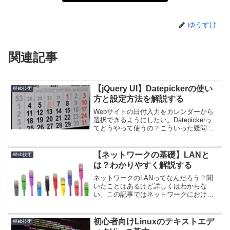
ゆうすけ
関連記事
【jQuery UI】Datepickerの使い
Web技術
方と設定方法を解説する
Webサイトの日付入力をカレンダーから
選択できるようにしたい。Datepickerっ
てどうやって使うの？こういった疑問に
こたえます。jQueryUIのDatepickerを使え
ば簡単に実装することができます。実装
方法と設定方法について分かりやすく解
【ネットワークの基礎】LANと
Web技術
説しています。
は？わかりやすく解説する
ネットワークのLANってなんだろう？聞
いたことはあるけど詳しくはわからな
い。この記事ではネットワークにおける
LANの位置付けやLANの構成要素につい
て解説しています。LANの概念的な知識
だけでなく実態についても知っておきま
初心者向けLinuxのテキストエデ
Web技術
しょう。