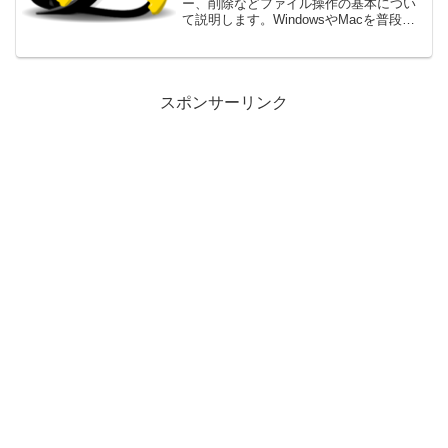
ー、削除などファイル操作の基本につい
て説明します。WindowsやMacを普段使
っている方は、これらのファイル操作を
マウスの操作ですることが多いと思いま
す。そのためコマンドを用いたCLIでの操
作は難しいと感じるかも知れません。し
かし、ファイル操作のコマンドを覚えて
スポンサーリンク
しまうとマウス操作の方が不便に思えて
くるはずです。ここでは基本的なものだ
け紹介しますのでぜひ覚えておきましょ
う。