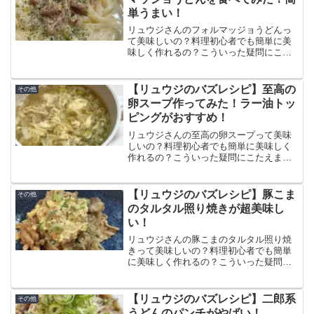
単うまい！
リュウジさんのフォルマッジョうどんっ
て美味しいの？料理初心者でも簡単に美
味しく作れるの？こういった疑問にこた
えます。この記事ではフォルマッジョう
どんの作り方と食べた感想、口コミをま
とめています。電子レンジ調理でめっち
【リュウジのバズレシピ】至高の
その他
ゃ簡単！クリーミーでとっても美味しい
卵スープ作ってみた！ラー油トッ
うどんです！
ピングがおすすめ！
リュウジさんの至高の卵スープって美味
しいの？料理初心者でも簡単に美味しく
作れるの？こういった疑問にこたえま
す。この記事では至高の卵スープの作り
方と食べた感想、口コミをまとめていま
す。ふわふわの卵とシャキシャキのネギ
【リュウジのバズレシピ】豚こま
その他
がめっちゃうまい。味変のラー油は必須
のタルタル照り焼きが超美味し
級です。
い！
リュウジさんの豚こまのタルタル照り焼
きって美味しいの？料理初心者でも簡単
に美味しく作れるの？こういった疑問に
こたえます。この記事では豚こまのタル
タル照り焼きの作り方と食べた感想、口
コミをまとめています。甘めの味付けが
【リュウジのバズレシピ】二郎系
その他
タルタルソースとの相性が抜群ですごく
うどんのパンチがやばい！