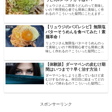
美味しい！
リュウジさん二郎系うどんのって美味し
いの？料理初心者でも簡単に美味しく作
れるの？こういった疑問にこたえます。
この記事では二郎系うどんの作り方と食
べた感想、口コミをまとめています。ニ
ンニクと豚バラと油を使っているのでパ
【リュウジのバズレシピ】無限塩
その他
ンチが半端ないパワー系うどん。
バターそうめんを食べてみた！素
麺革命！
リュウジさん無限塩バターそうめんのっ
て美味しいの？料理初心者でも簡単に美
味しく作れるの？こういった疑問にこた
えます。この記事では無限塩バターそう
めんの作り方と食べた感想、口コミをま
とめています。想像以上の美味しさでま
【体験談】ダーマペンの皮むけ期
その他
さに素麺革命！和風カルボナーラみたい
間はいつまで？早く治す方法！
な感じで美味しい！
ダーマペンをしようと思っているけど皮
むけするのかぁ。何日目に始まってどの
くらいで終わるの？こういった疑問にこ
たえます。この記事ではダーマペンによ
る皮むけがいつまでかかるのか？につい
て解説しています。針の長さによって変
わりますが、およそ2日後から4日後まで
に終わります。
スポンサーリンク