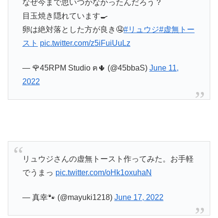
なぜ今まで思いつかなかったんだろう？
目玉焼き隠れています🍳
卵は絶対落とした方が良き🤤
#リュウジ
#虚無トー
スト
pic.twitter.com/z5iFuiUuLz
— 🌹45RPM Studio ฅ🌵 (@45bbaS)
June 11,
2022
リュウジさんの虚無トースト作ってみた。お手軽
でうまっ
pic.twitter.com/oHk1oxuhaN
— 真幸🐾 (@mayuki1218)
June 17, 2022