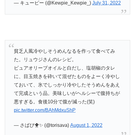
— キューピー (@Kewpie_Kewpie_)
July 31, 2022
貧乏人風冷やしそうめんなるを作って食べてみ
た。リュウジさんのレシピ。
ピュアオリーブオイルと白だし、塩胡椒のタレ
に、目玉焼きを砕いて混ぜたものをよーく冷やし
ておいて、氷でしっかり冷やしたそうめんをあえ
て完成という品。美味しいがヘルシーで腹持ちが
悪すぎる。食後10分で腹が減った(笑)
pic.twitter.com/BAhMdxuShP
— さばぴ🐥✨ (@torisava)
August 1, 2022