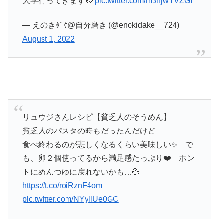
大学行ってきます👋
pic.twitter.com/m3hjwYVZGI
— えのきﾀﾞｹ@自分磨き (@enokidake__724)
August 1, 2022
リュウジさんレシピ【貧乏人のそうめん】
貧乏人のパスタの時もだったんだけど
食べ終わるのが悲しくなるくらい美味しい✨️ で
も、卵２個使ってるから満足感たっぷり❤️ ホン
トにめんつゆに戻れないかも…💦
https://t.co/roiRznF4om
pic.twitter.com/NYyliUe0GC