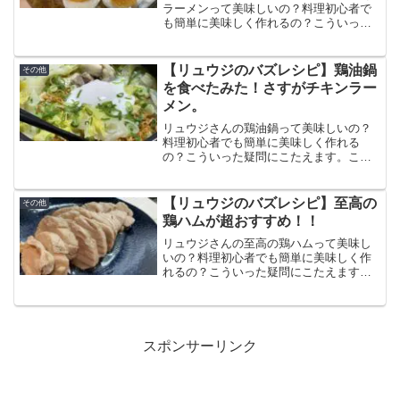
ラーメンって美味しいの？料理初心者で
も簡単に美味しく作れるの？こういった
疑問にこたえます。この記事ではサッポ
ロ一番冷やしみそラーメンの作り方と食
べた感想、口コミをまとめています。冷
【リュウジのバズレシピ】鶏油鍋
その他
やしなので夏にぴったり！
を食べたみた！さすがチキンラー
メン。
リュウジさんの鶏油鍋って美味しいの？
料理初心者でも簡単に美味しく作れる
の？こういった疑問にこたえます。この
記事では鶏油鍋の作り方と食べた感想、
口コミをまとめています。チキンラーメ
ンのスープとニンニクごま油の相性が抜
【リュウジのバズレシピ】至高の
その他
群。超簡単に絶品鍋が作れます。
鶏ハムが超おすすめ！！
リュウジさんの至高の鶏ハムって美味し
いの？料理初心者でも簡単に美味しく作
れるの？こういった疑問にこたえますこ
の記事では至高の鶏ハムの作り方と食べ
た感想、口コミをまとめています。今ま
で食べたことない鳥に柔らかさで衝撃の
美味しさ！ダイエットにもおすすめ！
スポンサーリンク