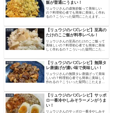
飯が普通にうまい！
リュウジさんの虚無炒飯って美味しい
の？料理初心者でも簡単に美味しく作れ
るの？こういった疑問にこたえます。こ
の記事では虚無炒飯の作り方と食べた感
想、口コミをまとめています。卵だけで
作る炒飯だけど魚介の旨味とコクがたっ
【リュウジのバズレシピ】至高の
その他
ぷりですごく美味しい！
たけのこご飯が料亭レベル！
リュウジさんの至高のたけのこご飯って
美味しいの？料理初心者でも簡単に美味
しく作れるの？こういった疑問にこたえ
ます。この記事では至高のたけのこご飯
の作り方と食べた感想、口コミをまとめ
ています。料亭の味が簡単に再現できて
【リュウジのバズレシピ】無限タ
その他
冷めても美味しいのでお弁当にもおすす
レ唐揚げが濃い味で美味しい！
め！
リュウジさんの無限タレ唐揚げって美味
しいの？料理初心者でも簡単に美味しく
作れるの？こういった疑問にこたえま
す。この記事では無限タレ唐揚げの作り
方と食べた感想、口コミをまとめていま
す。スパイシーな味付けなのでお酒にめ
【リュウジのバズレシピ】サッポ
その他
っちゃ合う！ビールとハイボールも準備
ロ一番冷やしみそラーメンがうま
したい。
い！
リュウジさんのサッポロ一番冷やしみそ