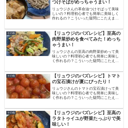
つけそばがめっちゃうまい！
リュウジさんの革命油つけそばって美味
しいの？料理初心者でも簡単に美味しく
作れるの？こういった疑問にこたえま
す。この記事では革命油つけそばの作り
方と食べた感想、口コミをまとめていま
す。蕎麦といえばあっさりだけど、この
【リュウジのバズレシピ】至高の
その他
つけ汁はガツンと系で想像を超えるおい
肉野菜炒めを食べてみた！めっち
しさ！！
ゃうまい！
リュウジさんの至高の肉野菜炒めって美
味しいの？料理初心者でも簡単に美味し
く作れるの？こういった疑問にこたえま
す。この記事では至高の肉野菜炒めの作
り方と食べた感想、口コミをまとめてい
ます。野菜はシャキシャキでとってもフ
【リュウジのバズレシピ】トマト
その他
レッシュな野菜炒めになっています！
の宝石漬けが夏にぴったり！
リュウジさんのトマトの宝石漬けって美
味しいの？料理初心者でも簡単に美味し
く作れるの？こういった疑問にこたえま
す。この記事ではトマトの宝石漬けの作
り方と食べた感想、口コミをまとめてい
ます。トマトがキンキンに冷えてて、出
【リュウジのバズレシピ】至高の
その他
汁が染みててめっちゃ美味しい！
ラタトゥイユが野菜たっぷりで美
味しい！