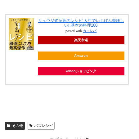
リュウジ式至高のレシピ 人生でいちばん美味し
い! 基本の料理100
posted with
カエレバ
楽天市場
Amazon
Yahooショッピング
その他
バズレシピ