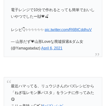
電子レンジで10分で作れるとっても簡単でおいし
いやつでしたー🙌💗🍒
レシピ👇✨✨✨✨✨✨
pic.twitter.com/R6BtCddhuV
— 山形だず💗山形Loveな廃墟探索&ダム女
(@Yamagatadaz)
April 6, 2021
最近ハマってる、リュウジさんのバズレシピから
「ねぎ塩レモン豚パスタ」をランチに作ってみた
😋
こりゃ美味ぇ(ﾟ∀ﾟ)
#バズレシピ