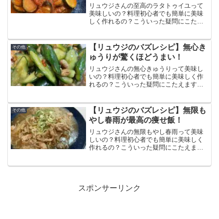
リュウジさんの至高のラタトゥイユって
美味しいの？料理初心者でも簡単に美味
しく作れるの？こういった疑問にこたえ
ます。この記事では至高のラタトゥイユ
の作り方と食べた感想、口コミをまとめ
ています。夏野菜たっぷりでヘルシーで
【リュウジのバズレシピ】無心き
その他
ダイエットにもおすすめ！
ゅうりが驚くほどうまい！
リュウジさんの無心きゅうりって美味し
いの？料理初心者でも簡単に美味しく作
れるの？こういった疑問にこたえます。
この記事では無心きゅうりの作り方と食
べた感想、口コミをまとめています。き
ゅうりのコリコリ感と香ばしいピーナッ
【リュウジのバズレシピ】無限も
その他
ツとタレの相性が抜群！
やし春雨が最高の痩せ飯！
リュウジさんの無限もやし春雨って美味
しいの？料理初心者でも簡単に美味しく
作れるの？こういった疑問にこたえま
す。この記事では無限もやし春雨の作り
方と食べた感想、口コミをまとめていま
す。春雨のもちもち感ともやしのシャキ
シャキ感があわさってめちゃくちゃ美味
しい！
スポンサーリンク