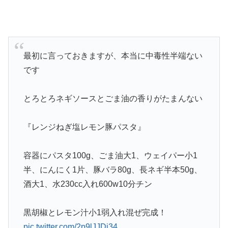
最初に言っておきますが、本当に中毒性半端ない
です
とろとろネギソースとごま油の香りがたまんない
『レンジねぎ塩レモン豚パスタ』
容器にパスタ100g、ごま油大1、ウェイパー小1
半、にんにく1片、豚バラ80g、長ネギ半本50g、
酒大1、水230cc入れ600w10分チン
黒胡椒とレモン汁小1弱入れ混ぜ完成！
pic.twitter.com/2p9lJJDi34