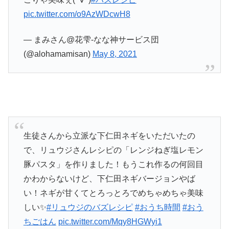
pic.twitter.com/o9AzWDcwH8
— まみさん@花雫-なな神サービス団
(@alohamamisan)
May 8, 2021
生徒さんから立派な下仁田ネギをいただいたの
で、リュウジさんレシピの「レンジねぎ塩レモン
豚パスタ」を作りました！もうこれ作るの何回目
かわからないけど、下仁田ネギバージョンやば
い！ネギが甘くてとろっとろでめちゃめちゃ美味
しい✨
#リュウジのバズレシピ
#おうち時間
#おう
ちごはん
pic.twitter.com/Mqy8HGWyi1