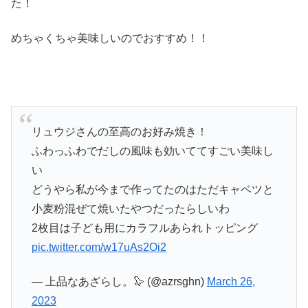
た！
めちゃくちゃ美味しいのでおすすめ！！
リュウジさんの至高のお好み焼き！
ふわっふわでだしの風味も効いててすごい美味し
い
どうやら私が今まで作ってたのはただキャベツと
小麦粉混ぜて焼いたやつだったらしいわ
2枚目は子ども用にカラフルあられトッピング
pic.twitter.com/w17uAs2Oi2
— 上品なあざらし。🦭 (@azrsghn)
March 26,
2023