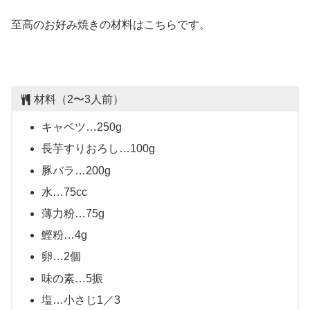
至高のお好み焼きの材料はこちらです。
材料（2〜3人前）
キャベツ…250g
長芋すりおろし…100g
豚バラ…200g
水…75cc
薄力粉…75g
鰹粉…4g
卵…2個
味の素…5振
塩…小さじ1／3