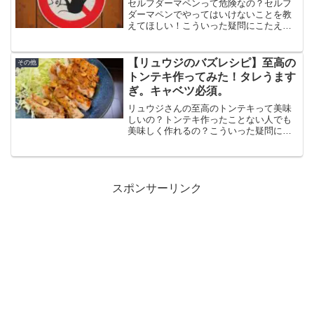
セルフダーマペンって危険なの？セルフ
ダーマペンでやってはいけないことを教
えてほしい！こういった疑問にこたえま
す。自宅で手軽にできるセルフダーマペ
ンですがやり方や手順を間違えるとトラ
ブルを引き起こす可能性があります。セ
【リュウジのバズレシピ】至高の
その他
ルフダーマペンをやっている僕が危険性
トンテキ作ってみた！タレうます
について紹介します。
ぎ。キャベツ必須。
リュウジさんの至高のトンテキって美味
しいの？トンテキ作ったことない人でも
美味しく作れるの？こういった疑問にこ
たえます。この記事では至高のトンテキ
の作り方と食べた感想、口コミをまとめ
ています。タレがうますぎてキャベツと
ご飯が無限に食べられます。
スポンサーリンク