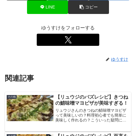
LINE
コピー
ゆうすけをフォローする
ゆうすけ
関連記事
【リュウジのバズレシピ】きつね
その他
の鯖味噌マヨピザが美味すぎる！
リュウジさんのきつねの鯖味噌マヨピザ
って美味しいの？料理初心者でも簡単に
美味しく作れるの？こういった疑問にこ
たえます。この記事ではきつねの鯖味噌
マヨピザの作り方と食べた感想、口コミ
をまとめています。油揚げがパリッとし