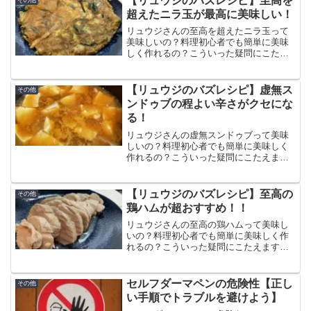
【リュウジのバズレシピ】至高を
その他
てて鯖味噌マヨソースがめっちゃ美味し
超えたニラ玉が最高に美味しい！
い！
リュウジさんの至高を超えたニラ玉って
美味しいの？料理初心者でも簡単に美味
しく作れるの？こういった疑問にこたえ
ます。この記事では至高を超えたニラ玉
の作り方と食べた感想、口コミをまとめ
ています。卵とニラの香ばしさがすごく
【リュウジのバズレシピ】虚無ス
その他
て箸が止まらない美味しさ！
ンドゥブの程よい辛さがクセにな
る！
リュウジさんの虚無スンドゥブって美味
しいの？料理初心者でも簡単に美味しく
作れるの？こういった疑問にこたえま
す。この記事では虚無スンドゥブの作り
方と食べた感想、口コミをまとめていま
す。出汁が効いてて、程よい辛さがクセ
【リュウジのバズレシピ】至高の
その他
になる、冬にぴったりのレシピ！
鶏ハムが超おすすめ！！
リュウジさんの至高の鶏ハムって美味し
いの？料理初心者でも簡単に美味しく作
れるの？こういった疑問にこたえますこ
の記事では至高の鶏ハムの作り方と食べ
た感想、口コミをまとめています。今ま
で食べたことない鳥に柔らかさで衝撃の
セルフダーマペンの危険性【正し
その他
美味しさ！ダイエットにもおすすめ！
い手順でトラブルを避けよう】