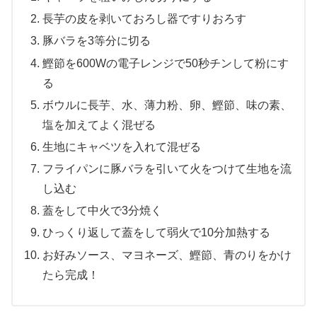
長芋の皮を剥いておろし器ですりおろす
豚バラを3等分に切る
鰹節を600Wの電子レンジで50秒チンして粉にす
る
ボウルに長芋、水、薄力粉、卵、鰹節、味の素、
塩を加えてよく混ぜる
生地にキャベツを入れて混ぜる
フライパンに豚バラを引いて火をつけて生地を流
し込む
蓋をして中火で3分焼く
ひっくり返して蓋をして弱火で10分加熱する
お好みソース、マヨネーズ、鰹節、青のりをかけ
たら完成！