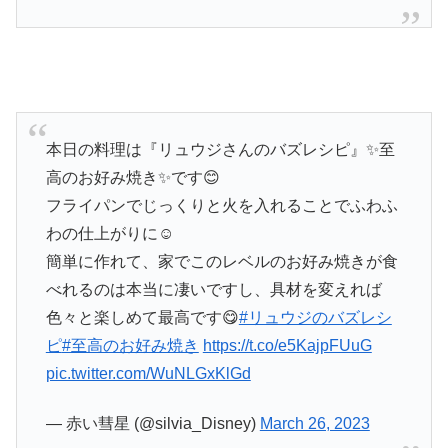
本日の料理は『リュウジさんのバズレシピ』✨至
高のお好み焼き✨です😊
フライパンでじっくりと火を入れることでふわふ
わの仕上がりに☺️
簡単に作れて、家でこのレベルのお好み焼きが食
べれるのは本当に凄いですし、具材を変えれば
色々と楽しめて最高です😋
#リュウジのバズレシ
ピ
#至高のお好み焼き
https://t.co/e5KajpFUuG
pic.twitter.com/WuNLGxKlGd
— 赤い彗星 (@silvia_Disney)
March 26, 2023