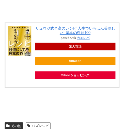
リュウジ式至高のレシピ 人生でいちばん美味し
い! 基本の料理100
posted with
カエレバ
楽天市場
Amazon
Yahooショッピング
その他
バズレシピ