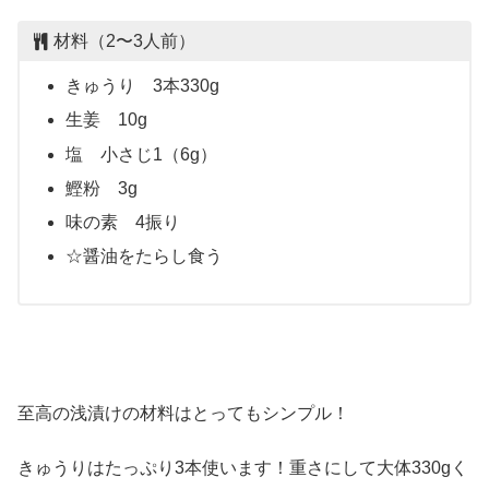
材料（2〜3人前）
きゅうり 3本330g
生姜 10g
塩 小さじ1（6g）
鰹粉 3g
味の素 4振り
☆醤油をたらし食う
至高の浅漬けの材料はとってもシンプル！
きゅうりはたっぷり3本使います！重さにして大体330gく