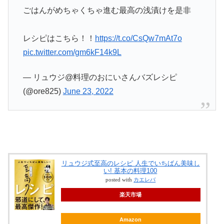
ごはんがめちゃくちゃ進む最高の浅漬けを是非
レシピはこちら！！
https://t.co/CsQw7mAt7o
pic.twitter.com/gm6kF14k9L
— リュウジ@料理のおにいさんバズレシピ
(@ore825)
June 23, 2022
リュウジ式至高のレシピ 人生でいちばん美味し
い! 基本の料理100
posted with
カエレバ
楽天市場
Amazon