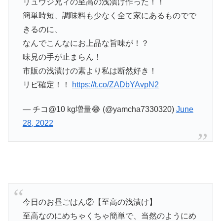
リュウジ兄ィの至高の浅漬け作った！！
簡単時短、調味料も少なく全て家にあるものでで
きるのに、
なんでこんなにお上品な旨味が！？
味見の手が止まらん！
市販の浅漬けの素より私は断然好き！
リピ確定！！
https://t.co/ZADbYAvpN2
— チコ@10 kg増量😂 (@yamcha7330320)
June
28, 2022
今日のお昼ごはん②【至高の浅漬け】
至高なのにめちゃくちゃ簡単で、当然のようにめ