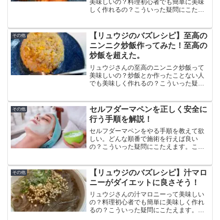
美味しいの？料理初心者でも簡単に美味
しく作れるの？こういった疑問にこたえ
ます。この記事では超痩せトマトパスタ
の作り方と食べた感想、口コミをまとめ
ています。しらたきで作るから低カロリ
【リュウジのバズレシピ】至高の
その他
ーでダイエットにピッタリ！
ニンニク炒飯作ってみた！至高の
炒飯を超えた。
リュウジさんの至高のニンニク炒飯って
美味しいの？炒飯とか作ったことない人
でも美味しく作れるの？こういった疑問
にこたえます。この記事では至高のニン
ニク炒飯の作り方と食べてみた感想、口
コミをまとめています。ニンニク好きな
セルフダーマペンを正しく安全に
その他
ら誰でも美味しいという最高のチャーハ
行う手順を解説！
ンです。
セルフダーマペンをやる手順を教えて欲
しい。どんな順番で施術を行えば良い
の？こういった疑問にこたえます。この
記事ではセルフダーマペン歴半年の僕が
やっている手順を解説します。間違った
手順でやってしまうとトラブルの原因に
【リュウジのバズレシピ】汁マロ
その他
なるのでぜひ参考にしてください。
ニーがダイエットに良さそう！
リュウジさんの汁マロニーって美味しい
の？料理初心者でも簡単に美味しく作れ
るの？こういった疑問にこたえます。こ
の記事では汁マロニーの作り方と食べた