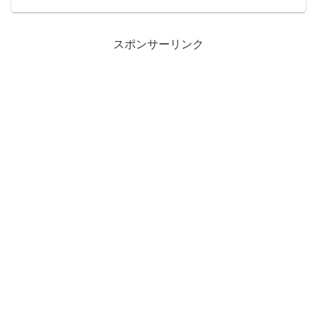
感想、口コミをまとめています。おでん
のダシみたいな汁をマロニーが吸ってす
ごく優しい味。虚無状態でもスルスルい
けちゃう！
スポンサーリンク