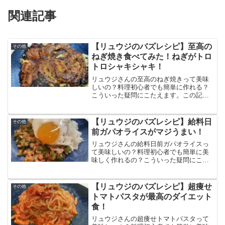
関連記事
【リュウジのバズレシピ】至高の
その他
ねぎ焼き食べてみた！ねぎがトロ
トロシャキシャキ！
リュウジさんの至高のねぎ焼きって美味
しいの？料理初心者でも簡単に作れる？
こういった疑問にこたえます。この記事
では至高のねぎ焼きの作り方と食べた感
想、口コミをまとめています。豚バラが
パリパリ、ネギはトロシャキ、さっぱり
【リュウジのバズレシピ】給料日
その他
としたレモン醤油だれで最高に旨いで
前ガパオライスがマジうまい！
す。
リュウジさんの給料日前ガパオライスっ
て美味しいの？料理初心者でも簡単に美
味しく作れるの？こういった疑問にこた
えます。この記事では給料日前ガパオラ
イスの作り方と食べた感想、口コミをま
とめています。魚肉ソーセージを使って
【リュウジのバズレシピ】超痩せ
その他
作る格安ガパオライス！
トマトパスタが最高のダイエット
食！
リュウジさんの超痩せトマトパスタって